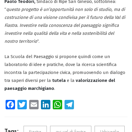
Paolo Teodori,
Sindaco di Ripe San Ginesio, sottolinea:
“
questo progetto è un’opportunità non solo di studio, ma di
costruzione di una visione condivisa per il futuro della Val di
Fiastra. Investire nella conoscenza del paesaggio significa
investire nella qualità della vita e nella sostenibilità del
nostro territorio
“.
La Scuola del Paesaggio si propone quindi come un
laboratorio di idee e pratiche, dove la ricerca scientifica
incontra la partecipazione civica, promuovendo un dialogo
tra saperi diversi per la
tutela
e la
valorizzazione del
paesaggio marchigiano
.
Fa
T
E
Li
W
Te
ce
wi
m
nk
ha
le
b
tt
ail
e
ts
gr
Tags:
Fiastra
qui val di fiastra
Urbisaglia