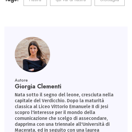
o
er
dI
A
a
ok
n
p
m
p
Autore
Giorgia Clementi
Nata sotto il segno del leone, cresciuta nella
capitale del Verdicchio. Dopo la maturità
classica al Liceo Vittorio Emanuele II di Jesi
scopro l'interesse per il mondo della
comunicazione che scelgo di assecondare,
dapprima con una triennale all'Università di
Macerata, ed in seguito con una laurea