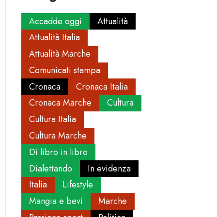
Accadde oggi
Attualità
Attualità Italia
Attualità Marche
Comunicati stampa
Cronaca
Cronaca Italia
Cronaca Marche
Cultura
Cultura Italia
Cultura Marche
Di libro in libro
Dialettando
In evidenza
Italia
Lifestyle
Mangia e bevi
Marche