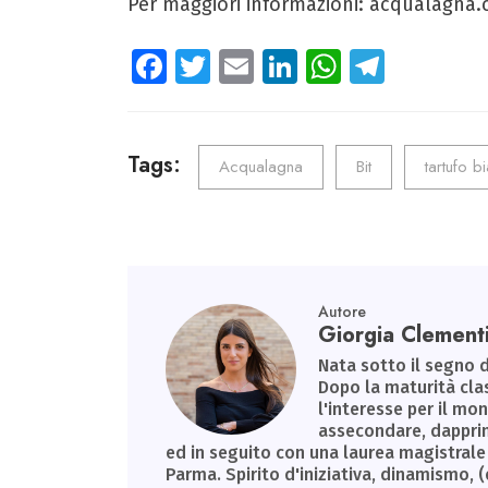
Per maggiori informazioni: acqualagna
Fa
T
E
Li
W
Te
ce
wi
m
nk
ha
le
b
tt
ail
e
ts
gr
o
er
dI
A
a
Tags:
Acqualagna
Bit
tartufo b
ok
n
p
m
p
Autore
Giorgia Clement
Nata sotto il segno d
Dopo la maturità clas
l'interesse per il m
assecondare, dapprim
ed in seguito con una laurea magistrale 
Parma. Spirito d'iniziativa, dinamismo, (