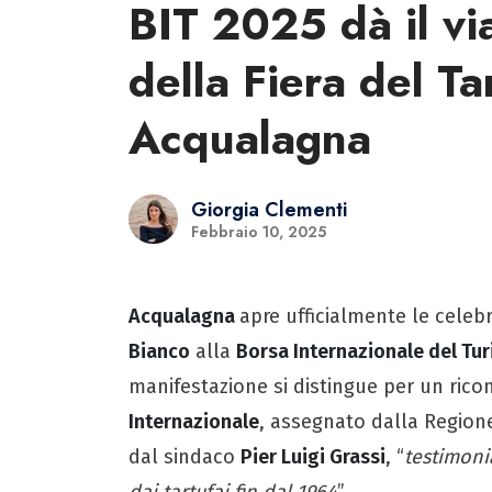
BIT 2025 dà il vi
della Fiera del Ta
Acqualagna
Giorgia Clementi
Febbraio 10, 2025
Acqualagna
apre ufficialmente le celebr
Bianco
alla
Borsa Internazionale del Tur
manifestazione si distingue per un ric
Internazionale
, assegnato dalla Region
dal sindaco
Pier Luigi Grassi
, “
testimoni
dai tartufai fin dal 1964
”.