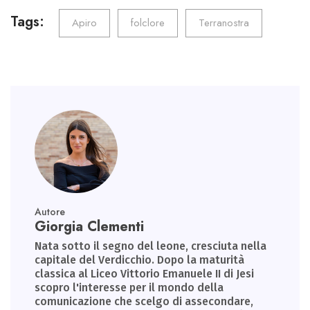
b
tt
ail
e
ts
gr
o
er
dI
A
a
Tags:
Apiro
folclore
Terranostra
ok
n
p
m
p
Autore
Giorgia Clementi
Nata sotto il segno del leone, cresciuta nella
capitale del Verdicchio. Dopo la maturità
classica al Liceo Vittorio Emanuele II di Jesi
scopro l'interesse per il mondo della
comunicazione che scelgo di assecondare,