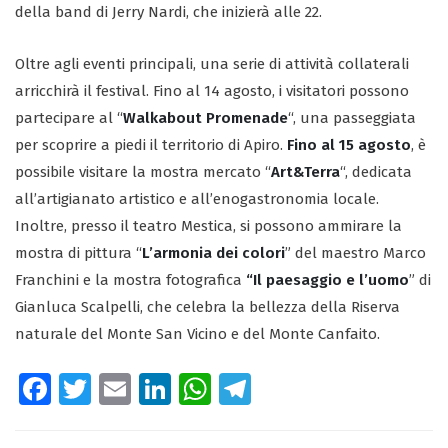
della band di Jerry Nardi, che inizierà alle 22.
Oltre agli eventi principali, una serie di attività collaterali
arricchirà il festival. Fino al 14 agosto, i visitatori possono
partecipare al “
Walkabout Promenade
“, una passeggiata
per scoprire a piedi il territorio di Apiro.
Fino al 15 agosto
, è
possibile visitare la mostra mercato “
Art&Terra
“, dedicata
all’artigianato artistico e all’enogastronomia locale.
Inoltre, presso il teatro Mestica, si possono ammirare la
mostra di pittura “
L’armonia dei colori
” del maestro Marco
Franchini e la mostra fotografica
“Il paesaggio e l’uomo
” di
Gianluca Scalpelli, che celebra la bellezza della Riserva
naturale del Monte San Vicino e del Monte Canfaito.
Fa
T
E
Li
W
Te
ce
wi
m
nk
ha
le