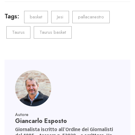
b
tt
ail
e
ts
gr
o
er
dI
A
a
Tags:
basket
Jesi
pallacanestro
ok
n
p
m
Taurus
Taurus basket
p
Autore
Giancarlo Esposto
Giornalista iscritto all’Ordine dei Giornalisti