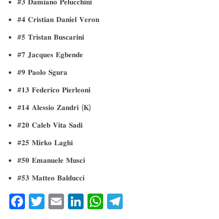
#𝟑 𝐃𝐚𝐦𝐢𝐚𝐧𝐨 𝐏𝐞𝐥𝐮𝐜𝐜𝐡𝐢𝐧𝐢
#𝟒 𝐂𝐫𝐢𝐬𝐭𝐢𝐚𝐧 𝐃𝐚𝐧𝐢𝐞𝐥 𝐕𝐞𝐫𝐨𝐧
#𝟓 𝐓𝐫𝐢𝐬𝐭𝐚𝐧 𝐁𝐮𝐬𝐜𝐚𝐫𝐢𝐧𝐢
#𝟕 𝐉𝐚𝐜𝐪𝐮𝐞𝐬 𝐄𝐠𝐛𝐞𝐧𝐝𝐞
#𝟗 𝐏𝐚𝐨𝐥𝐨 𝐒𝐠𝐮𝐫𝐚
#𝟏𝟑 𝐅𝐞𝐝𝐞𝐫𝐢𝐜𝐨 𝐏𝐢𝐞𝐫𝐥𝐞𝐨𝐧𝐢
#𝟏𝟒 𝐀𝐥𝐞𝐬𝐬𝐢𝐨 𝐙𝐚𝐧𝐝𝐫𝐢 (𝐊)
#𝟐𝟎 𝐂𝐚𝐥𝐞𝐛 𝐕𝐢𝐭𝐚 𝐒𝐚𝐝𝐢
#𝟐𝟓 𝐌𝐢𝐫𝐤𝐨 𝐋𝐚𝐠𝐡𝐢
#𝟓𝟎 𝐄𝐦𝐚𝐧𝐮𝐞𝐥𝐞 𝐌𝐮𝐬𝐜𝐢
#𝟓𝟑 𝐌𝐚𝐭𝐭𝐞𝐨 𝐁𝐚𝐥𝐝𝐮𝐜𝐜𝐢
Fa
T
E
Li
W
Te
ce
wi
m
nk
ha
le