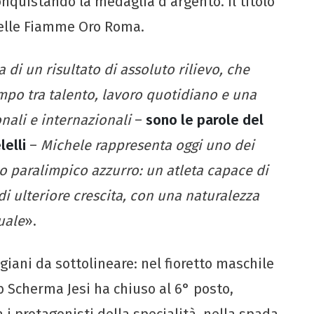
nquistando la medaglia d’argento. Il titolo
delle Fiamme Oro Roma.
 di un risultato di assoluto rilievo, che
mpo tra talento, lavoro quotidiano e una
nali e internazionali
–
sono le parole del
lelli
–
Michele rappresenta oggi uno dei
to paralimpico azzurro: un atleta capace di
di ulteriore crescita, con una naturalezza
uale
».
giani da sottolineare: nel fioretto maschile
b Scherma Jesi ha chiuso al 6° posto,
i protagonisti della specialità, nella spada