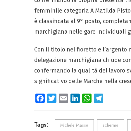
femminile categoria A Matilda Pisto
è classificata al 9° posto, completa
marchigiana nelle gare individuali g
Con il titolo nel fioretto e l’argento
delegazione marchigiana chiude con 
confermando la qualità del lavoro sv
significativo delle Marche nella cre
Fa
T
E
Li
W
Te
ce
wi
m
nk
ha
le
b
tt
ail
e
ts
gr
o
er
dI
A
a
Tags:
Michele Massa
scherma