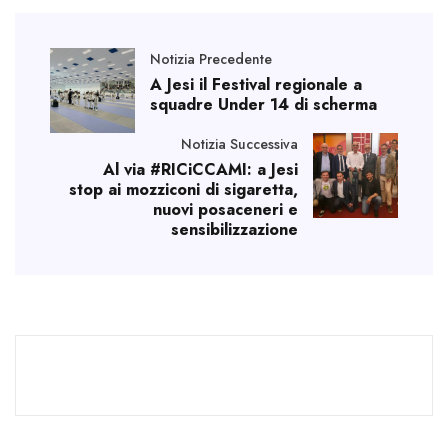
Notizia Precedente
A Jesi il Festival regionale a
squadre Under 14 di scherma
Notizia Successiva
Al via #RICiCCAMI: a Jesi
stop ai mozziconi di sigaretta,
nuovi posaceneri e
sensibilizzazione