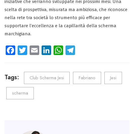
iniziative che verranno sviluppate nei prossimi mesi. Una
scelta di prospettiva, misurata ma ambiziosa, che riconosce
nella rete tra società lo strumento più efficace per
supportare l’eccellenza e la capillarità della scherma
marchigiana.
Fa
T
E
Li
W
Te
ce
wi
m
nk
ha
le
b
tt
ail
e
ts
gr
o
er
dI
A
a
Tags:
Club Scherma Jesi
Fabriano
Jesi
ok
n
p
m
scherma
p