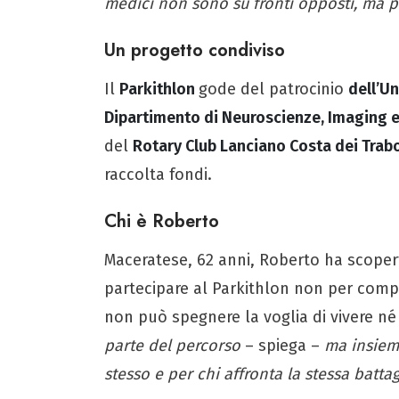
medici non sono su fronti opposti, ma p
Un progetto condiviso
Il
Parkithlon
gode del patrocinio
dell’Un
Dipartimento di Neuroscienze, Imaging e
del
Rotary Club Lanciano Costa dei Trab
raccolta fondi.
Chi è Roberto
Maceratese, 62 anni, Roberto ha scopert
partecipare al Parkithlon non per comp
non può spegnere la voglia di vivere né l
parte del percorso
– spiega –
ma insieme
stesso e per chi affronta la stessa battag