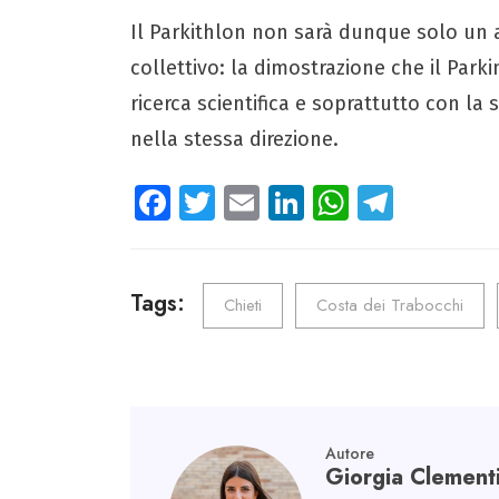
Il Parkithlon non sarà dunque solo un
collettivo: la dimostrazione che il Park
ricerca scientifica e soprattutto con la
nella stessa direzione.
Fa
T
E
Li
W
Te
ce
wi
m
nk
ha
le
b
tt
ail
e
ts
gr
o
er
dI
A
a
Tags:
Chieti
Costa dei Trabocchi
ok
n
p
m
p
Autore
Giorgia Clement