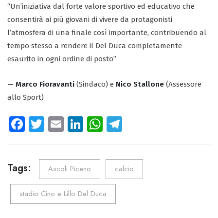
“Un’iniziativa dal forte valore sportivo ed educativo che
consentirà ai più giovani di vivere da protagonisti
l’atmosfera di una finale così importante, contribuendo al
tempo stesso a rendere il Del Duca completamente
esaurito in ogni ordine di posto”
—
Marco Fioravanti
(Sindaco) e
Nico Stallone
(Assessore
allo Sport)
Fa
T
E
Li
W
Te
ce
wi
m
nk
ha
le
b
tt
ail
e
ts
gr
o
er
dI
A
a
Tags:
Ascoli Piceno
calcio
ok
n
p
m
stadio Cino e Lillo Del Duca
p