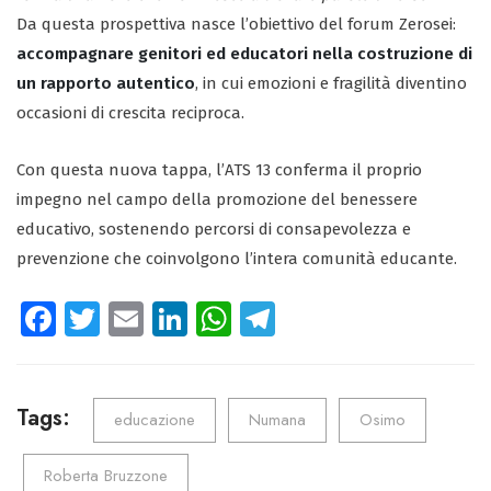
Da questa prospettiva nasce l’obiettivo del forum Zerosei:
accompagnare genitori ed educatori nella costruzione di
un rapporto autentico
, in cui emozioni e fragilità diventino
occasioni di crescita reciproca.
Con questa nuova tappa, l’ATS 13 conferma il proprio
impegno nel campo della promozione del benessere
educativo, sostenendo percorsi di consapevolezza e
prevenzione che coinvolgono l’intera comunità educante.
Fa
T
E
Li
W
Te
ce
wi
m
nk
ha
le
b
tt
ail
e
ts
gr
o
er
dI
A
a
Tags:
educazione
Numana
Osimo
ok
n
p
m
Roberta Bruzzone