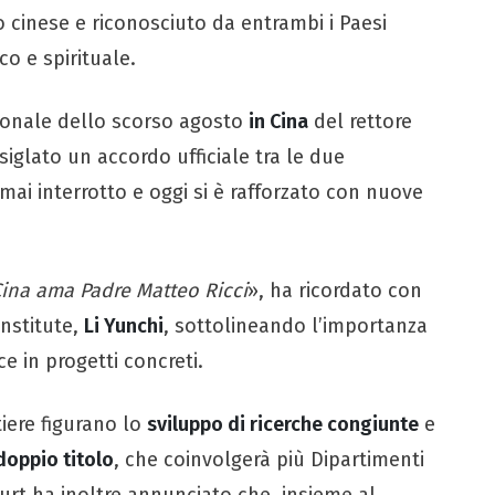
o cinese e riconosciuto da entrambi i Paesi
co e spirituale.
uzionale dello scorso agosto
in Cina
del rettore
iglato un accordo ufficiale tra le due
è mai interrotto e oggi si è rafforzato con nuove
Cina ama Padre Matteo Ricci
», ha ricordato con
Institute,
Li Yunchi
, sottolineando l’importanza
ce in progetti concreti.
tiere figurano lo
sviluppo di ricerche congiunte
e
doppio titolo
, che coinvolgerà più Dipartimenti
urt ha inoltre annunciato che, insieme al