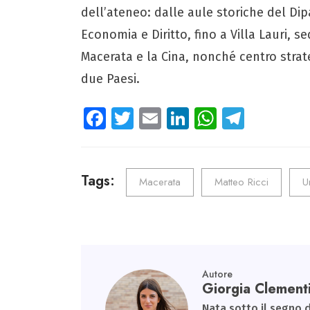
dell’ateneo: dalle aule storiche del Di
Economia e Diritto, fino a Villa Lauri, s
Macerata e la Cina, nonché centro strateg
due Paesi.
Fa
T
E
Li
W
Te
ce
wi
m
nk
ha
le
b
tt
ail
e
ts
gr
o
er
dI
A
a
Tags:
Macerata
Matteo Ricci
U
ok
n
p
m
p
Autore
Giorgia Clement
Nata sotto il segno d