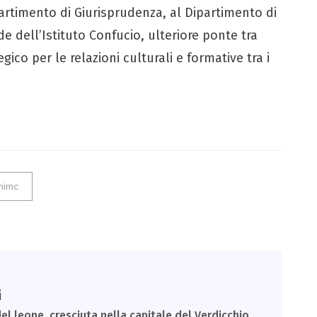
partimento di Giurisprudenza, al Dipartimento di
ede dell’Istituto Confucio, ulteriore ponte tra
ico per le relazioni culturali e formative tra i
nimc
i
el leone, cresciuta nella capitale del Verdicchio.