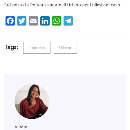
Sul posto la Polizia stradale di Urbino per i rilievi del caso.
Fa
T
E
Li
W
Te
ce
wi
m
nk
ha
le
b
tt
ail
e
ts
gr
o
er
dI
A
a
Tags:
incidente
Urbino
ok
n
p
m
p
Autore