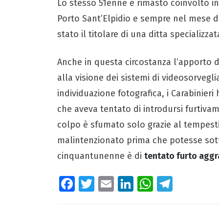
Lo stesso 51enne è rimasto coinvolto in
Porto Sant’Elpidio e sempre nel mese d
stato il titolare di una ditta specializzata
Anche in questa circostanza l’apporto d
alla visione dei sistemi di videosorvegl
individuazione fotografica, i Carabinie
che aveva tentato di introdursi furtivame
colpo è sfumato solo grazie al tempestiv
malintenzionato prima che potesse sottr
cinquantunenne è di
tentato furto agg
Fa
T
E
Li
W
Te
ce
wi
m
nk
ha
le
b
tt
ail
e
ts
gr