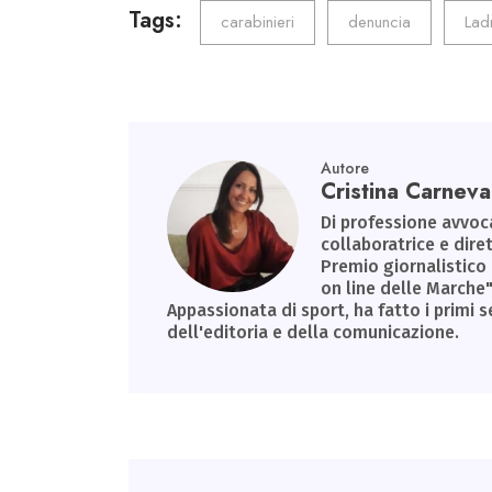
o
er
dI
A
a
Tags:
carabinieri
denuncia
Lad
ok
n
p
m
p
Autore
Cristina Carneval
Di professione avvoca
collaboratrice e diret
Premio giornalistico
on line delle Marche"
Appassionata di sport, ha fatto i primi s
dell'editoria e della comunicazione.