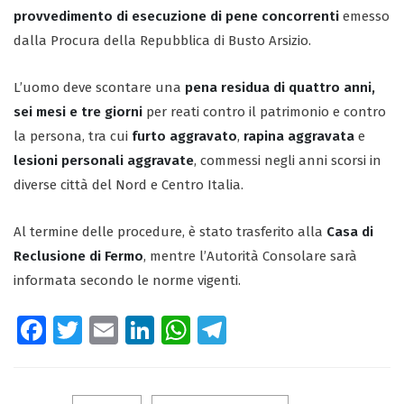
provvedimento di esecuzione di pene concorrenti
emesso
dalla Procura della Repubblica di Busto Arsizio.
L’uomo deve scontare una
pena residua di quattro anni,
sei mesi e tre giorni
per reati contro il patrimonio e contro
la persona, tra cui
furto aggravato
,
rapina aggravata
e
lesioni personali aggravate
, commessi negli anni scorsi in
diverse città del Nord e Centro Italia.
Al termine delle procedure, è stato trasferito alla
Casa di
Reclusione di Fermo
, mentre l’Autorità Consolare sarà
informata secondo le norme vigenti.
Fa
T
E
Li
W
Te
ce
wi
m
nk
ha
le
b
tt
ail
e
ts
gr