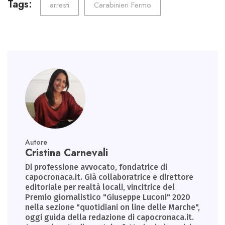
o
er
dI
A
a
Tags:
arresti
Carabinieri Fermo
ok
n
p
m
p
Autore
Cristina Carnevali
Di professione avvocato, fondatrice di
capocronaca.it. Già collaboratrice e direttore
editoriale per realtà locali, vincitrice del
Premio giornalistico "Giuseppe Luconi" 2020
nella sezione "quotidiani on line delle Marche",
oggi guida della redazione di capocronaca.it.