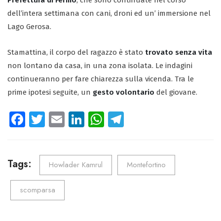
Prefettura di Fermo
, che sono continuate nel corso
dell’intera settimana con cani, droni ed un’ immersione nel
Lago Gerosa.
Stamattina, il corpo del ragazzo è stato
trovato senza vita
non lontano da casa, in una zona isolata. Le indagini
continueranno per fare chiarezza sulla vicenda. Tra le
prime ipotesi seguite, un
gesto volontario
del giovane.
Fa
T
E
Li
W
Te
ce
wi
m
nk
ha
le
b
tt
ail
e
ts
gr
o
er
dI
A
a
Tags:
Howlader Kamrul
Montefortino
ok
n
p
m
scomparsa
p