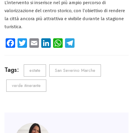
L’intervento si inserisce nel più ampio percorso di
valorizzazione del centro storico, con l’obiettivo di rendere
la città ancora più attrattiva e vivibile durante la stagione
turistica.
Fa
T
E
Li
W
Te
ce
wi
m
nk
ha
le
b
tt
ail
e
ts
gr
o
er
dI
A
a
Tags:
estate
San Severino Marche
ok
n
p
m
verde itinerante
p