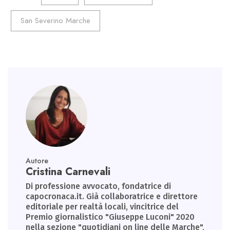
ok
n
p
m
San Severino Marche
p
Autore
Cristina Carnevali
Di professione avvocato, fondatrice di
capocronaca.it. Già collaboratrice e direttore
editoriale per realtà locali, vincitrice del
Premio giornalistico "Giuseppe Luconi" 2020
nella sezione "quotidiani on line delle Marche",