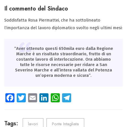
Il commento del Sindaco
Soddisfatta Rosa Piermattei, che ha sottolineato
l’importanza del lavoro diplomatico svolto negli ultimi mesi:
“Aver ottenuto questi 650mila euro dalla Regione
Marche è un risultato straordinario, frutto di un
costante lavoro di interlocuzione. Ora abbiamo
tutte le risorse necessarie per ridare a San
Severino Marche e all’intera vallata del Potenza
un’opera moderna e sicura”.
Fa
T
E
Li
W
Te
ce
wi
m
nk
ha
le
b
tt
ail
e
ts
gr
o
er
dI
A
a
Tags:
lavori
Ponte Intagliata