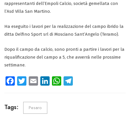
rappresentanti dell’Empoli Calcio, società gemellata con
l’Asd Villa San Martino.
Ha eseguito i lavori per la realizzazione del campo ibrido la
ditta Delfino Sport srl di Mosciano Sant’Angelo (Teramo).
Dopo il campo da calcio, sono pronti a partire i lavori per la
riqualificazione del campo a 5, che avverrà nelle prossime
settimane.
Fa
T
E
Li
W
Te
ce
wi
m
nk
ha
le
b
tt
ail
e
ts
gr
o
er
dI
A
a
Tags:
Pesaro
ok
n
p
m
p