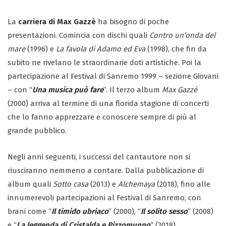
La
carriera di Max Gazzè
ha bisogno di poche
presentazioni. Comincia con dischi quali
Contro un’onda del
mare
(1996) e
La favola di Adamo ed Eva
(1998), che fin da
subito ne rivelano le straordinarie doti artistiche. Poi la
partecipazione al Festival di Sanremo 1999 – sezione Giovani
– con “
Una musica può fare
”. Il terzo album
Max Gazzè
(2000) arriva al termine di una florida stagione di concerti
che lo fanno apprezzare e conoscere sempre di più al
grande pubblico.
Negli anni seguenti, i successi del cantautore non si
riusciranno nemmeno a contare. Dalla pubblicazione di
album quali
Sotto casa
(2013) e
Alchemaya
(2018), fino alle
innumerevoli partecipazioni al Festival di Sanremo, con
brani come “
Il timido ubriaco
” (2000), “
Il solito sesso
” (2008)
e “
La leggenda di Cristalda e Pizzomunno
” (2018).