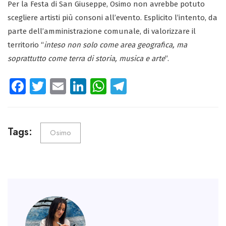
Per la Festa di San Giuseppe, Osimo non avrebbe potuto
scegliere artisti più consoni all’evento. Esplicito l’intento, da
parte dell’amministrazione comunale, di valorizzare il
territorio “
inteso non solo come area geografica, ma
soprattutto come terra di storia, musica e arte
”.
Fa
T
E
Li
W
Te
ce
wi
m
nk
ha
le
b
tt
ail
e
ts
gr
o
er
dI
A
a
Tags:
Osimo
ok
n
p
m
p