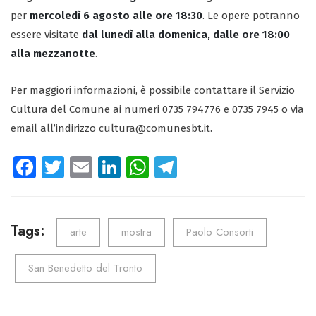
per
mercoledì 6 agosto alle ore 18:30
. Le opere potranno
essere visitate
dal lunedì alla domenica, dalle ore 18:00
alla mezzanotte
.
Per maggiori informazioni, è possibile contattare il Servizio
Cultura del Comune ai numeri 0735 794776 e 0735 7945 o via
email all’indirizzo cultura@comunesbt.it.
Fa
T
E
Li
W
Te
ce
wi
m
nk
ha
le
b
tt
ail
e
ts
gr
o
er
dI
A
a
Tags:
arte
mostra
Paolo Consorti
ok
n
p
m
San Benedetto del Tronto
p