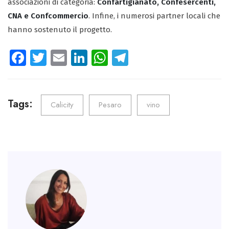
associazioni di categoria:
Confartigianato, Confesercenti,
CNA e Confcommercio
. Infine, i numerosi partner locali che
hanno sostenuto il progetto.
Fa
T
E
Li
W
Te
ce
wi
m
nk
ha
le
b
tt
ail
e
ts
gr
o
er
dI
A
a
Tags:
Calicity
Pesaro
vino
ok
n
p
m
p