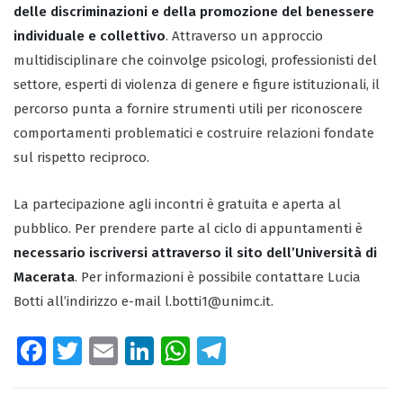
delle discriminazioni e della promozione del benessere
individuale e collettivo
. Attraverso un approccio
multidisciplinare che coinvolge psicologi, professionisti del
settore, esperti di violenza di genere e figure istituzionali, il
percorso punta a fornire strumenti utili per riconoscere
comportamenti problematici e costruire relazioni fondate
sul rispetto reciproco.
La partecipazione agli incontri è gratuita e aperta al
pubblico. Per prendere parte al ciclo di appuntamenti è
necessario iscriversi attraverso il sito dell’Università di
Macerata
. Per informazioni è possibile contattare Lucia
Botti all’indirizzo e-mail l.botti1@unimc.it.
Fa
T
E
Li
W
Te
ce
wi
m
nk
ha
le