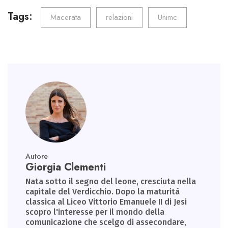
b
tt
ail
e
ts
gr
o
er
dI
A
a
Tags:
Macerata
relazioni
Unimc
ok
n
p
m
p
Autore
Giorgia Clementi
Nata sotto il segno del leone, cresciuta nella
capitale del Verdicchio. Dopo la maturità
classica al Liceo Vittorio Emanuele II di Jesi
scopro l'interesse per il mondo della
comunicazione che scelgo di assecondare,