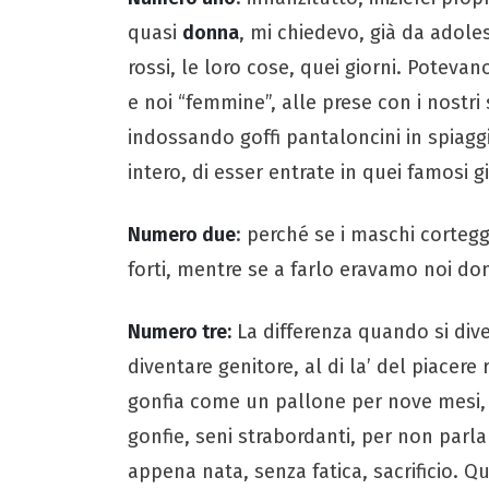
quasi
donna
, mi chiedevo, già da adole
rossi, le loro cose, quei giorni. Potevan
e noi “femmine”, alle prese con i nost
indossando goffi pantaloncini in spiag
intero, di esser entrate in quei famosi gi
Numero due
: perché se i maschi cortegg
forti, mentre se a farlo eravamo noi do
Numero tre:
La differenza quando si di
diventare genitore, al di la’ del piacere
gonfia come un pallone per nove mesi
gonfie, seni strabordanti, per non parla
appena nata, senza fatica, sacrificio. Q