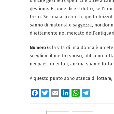
difficile gestire i capelli che oltre a ca
gestione. E come dice il detto, se l’uo
torto. Se i maschi con il capello brizzo
sanno di maturità e saggezza, noi donn
direttamente nel mercato dell’antiquar
Numero 6:
la vita di una donna è un ete
scegliere il nostro sposo, abbiamo lotta
nei paesi orientali, ancora stiamo lottand
A questo punto sono stanca di lottare, 
Fa
T
E
Li
W
Te
ce
wi
m
nk
ha
le
b
tt
ail
e
ts
gr