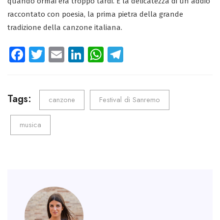
quando ormai era troppo tardi. È la delicatezza di un addio
raccontato con poesia, la prima pietra della grande
tradizione della canzone italiana.
Fa
T
E
Li
W
Te
ce
wi
m
nk
ha
le
b
tt
ail
e
ts
gr
o
er
dI
A
a
Tags:
canzone
Festival di Sanremo
ok
n
p
m
musica
p