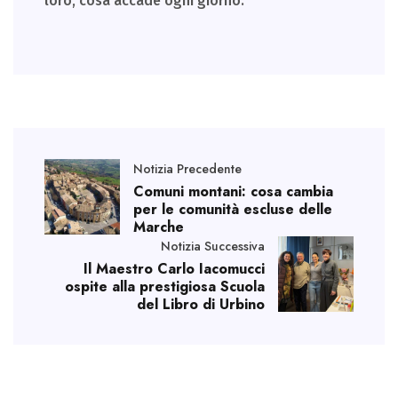
loro, cosa accade ogni giorno.
Notizia Precedente
Comuni montani: cosa cambia
per le comunità escluse delle
Marche
Notizia Successiva
Il Maestro Carlo Iacomucci
ospite alla prestigiosa Scuola
del Libro di Urbino