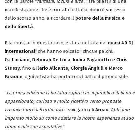
con le parole “
fantasia, locura e arte
”, i tre pilastri di una
manifestazione che è tornata in Italia, dopo il successo
dello scorso anno, a ricordare il
potere della musica e
della libertà
.
E la musica, in questo caso, è stata dettata dai
quasi 40 DJ
internazionali
che hanno solcato i cinque palchi.
Da
Luciano, Deborah De Luca, Indira Paganotto e Chris
Stussy
, fino a
Ilario Alicante, Giorgia Angiuli e Marco
Faraone
, ogni artista ha portato sul palco il proprio stile.
“
La prima edizione ci ha fatto capire che il pubblico italiano è
appassionato, curioso e molto ricettivo verso proposte
creative fuori dall’ordinario
– spiegano gli
Arnau
.
Abbiamo
imparato molto su come adattare la nostra esperienza al suo
ritmo e alle sue aspettative”.