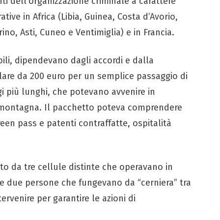
nti dell’organizzazione criminale a carattere
ive in Africa (Libia, Guinea, Costa d’Avorio,
rino, Asti, Cuneo e Ventimiglia) e in Francia.
iabili, dipendevano dagli accordi e dalla
llare da 200 euro per un semplice passaggio di
gi più lunghi, che potevano avvenire in
di montagna. Il pacchetto poteva comprendere
reen pass e patenti contraffatte, ospitalità
o da tre cellule distinte che operavano in
ltre due persone che fungevano da “cerniera” tra
tervenire per garantire le azioni di