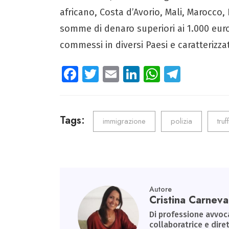
africano, Costa d’Avorio, Mali, Marocco,
somme di denaro superiori ai 1.000 euro
commessi in diversi Paesi e caratterizzat
Fa
T
E
Li
W
Te
ce
wi
m
nk
ha
le
b
tt
ail
e
ts
gr
o
er
dI
A
a
Tags:
immigrazione
polizia
truf
ok
n
p
m
p
Autore
Cristina Carneval
Di professione avvoca
collaboratrice e diret