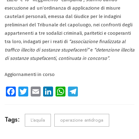
esecuzione ad un’ordinanza di applicazione di misure
cautelari personali, emessa dal Giudice per le indagini
preliminari del Tribunale del capoluogo, nei confronti degli
appartenenti a tre sodalizi criminali, paritetici e cooperanti
tra loro, indagati per i reati di
“associazione finalizzata al
traffico illecito di sostanze stupefacenti”
e
“detenzione illecita
di sostanze stupefacenti, continuata in concorso”
.
Aggiornamenti in corso
Fa
T
E
Li
W
Te
ce
wi
m
nk
ha
le
b
tt
ail
e
ts
gr
o
er
dI
A
a
Tags:
L'aquila
operazione antidroga
ok
n
p
m