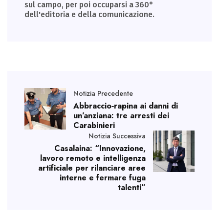
sul campo, per poi occuparsi a 360°
dell'editoria e della comunicazione.
Notizia Precedente
Abbraccio‑rapina ai danni di
un’anziana: tre arresti dei
Carabinieri
Notizia Successiva
Casalaina: “Innovazione,
lavoro remoto e intelligenza
artificiale per rilanciare aree
interne e fermare fuga
talenti”