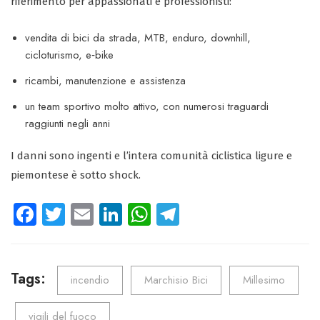
riferimento per appassionati e professionisti:
vendita di bici da strada, MTB, enduro, downhill,
cicloturismo, e‑bike
ricambi, manutenzione e assistenza
un team sportivo molto attivo, con numerosi traguardi
raggiunti negli anni
I danni sono ingenti e l’intera comunità ciclistica ligure e
piemontese è sotto shock.
Fa
T
E
Li
W
Te
ce
wi
m
nk
ha
le
b
tt
ail
e
ts
gr
o
er
dI
A
a
Tags:
incendio
Marchisio Bici
Millesimo
ok
n
p
m
vigili del fuoco