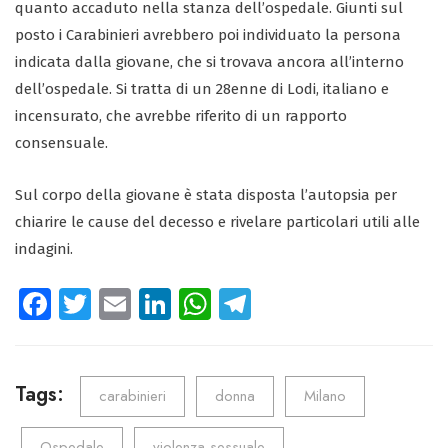
quanto accaduto nella stanza dell’ospedale. Giunti sul
posto i Carabinieri avrebbero poi individuato la persona
indicata dalla giovane, che si trovava ancora all’interno
dell’ospedale. Si tratta di un 28enne di Lodi, italiano e
incensurato, che avrebbe riferito di un rapporto
consensuale.
Sul corpo della giovane è stata disposta l’autopsia per
chiarire le cause del decesso e rivelare particolari utili alle
indagini.
Fa
T
E
Li
W
Te
ce
wi
m
nk
ha
le
b
tt
ail
e
ts
gr
o
er
dI
A
a
Tags:
carabinieri
donna
Milano
ok
n
p
m
Ospedale
violenza sessuale