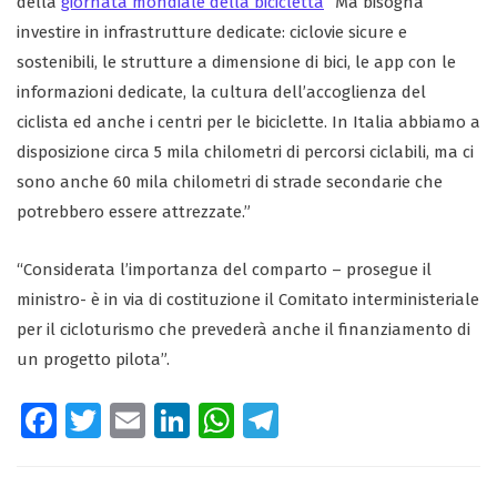
della
giornata mondiale della bicicletta
“Ma bisogna
investire in infrastrutture dedicate: ciclovie sicure e
sostenibili, le strutture a dimensione di bici, le app con le
informazioni dedicate, la cultura dell’accoglienza del
ciclista ed anche i centri per le biciclette. In Italia abbiamo a
disposizione circa 5 mila chilometri di percorsi ciclabili, ma ci
sono anche 60 mila chilometri di strade secondarie che
potrebbero essere attrezzate.”
“Considerata l’importanza del comparto – prosegue il
ministro- è in via di costituzione il Comitato interministeriale
per il cicloturismo che prevederà anche il finanziamento di
un progetto pilota”.
Fa
T
E
Li
W
Te
ce
wi
m
nk
ha
le
b
tt
ail
e
ts
gr