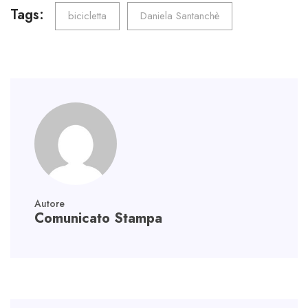
o
er
dI
A
a
Tags:
bicicletta
Daniela Santanchè
ok
n
p
m
p
Autore
Comunicato Stampa