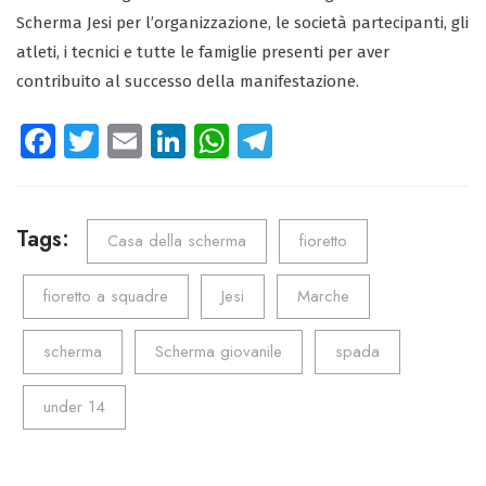
Scherma Jesi per l’organizzazione, le società partecipanti, gli
atleti, i tecnici e tutte le famiglie presenti per aver
contribuito al successo della manifestazione.
Fa
T
E
Li
W
Te
ce
wi
m
nk
ha
le
b
tt
ail
e
ts
gr
o
er
dI
A
a
Tags:
Casa della scherma
fioretto
ok
n
p
m
fioretto a squadre
Jesi
Marche
p
scherma
Scherma giovanile
spada
under 14