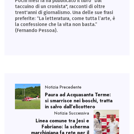
Pochi mesi fa ha pubblicato il libro "Dal
taccuino di un cronista", racconti di oltre
trent'anni di giornalismo. Una delle sue frasi
preferite: “La letteratura, come tutta l’arte, è
la confessione che la vita non basta.”
(Fernando Pessoa).
Notizia Precedente
Paura ad Acquasanta Terme:
si smarrisce nei boschi, tratta
in salvo dall’elicottero
Notizia Successiva
Linea comune tra Jesi e
Fabriano: la scherma
marchigiana fa rete per il