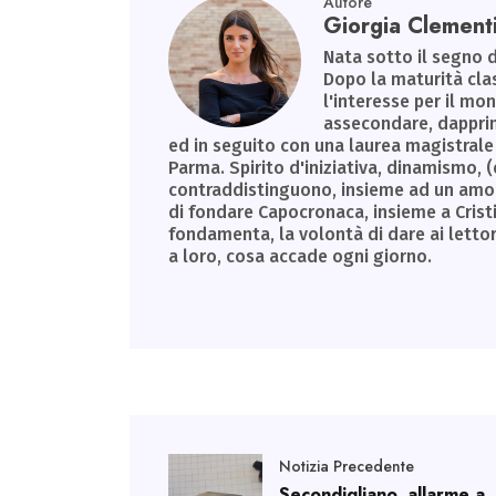
Autore
Giorgia Clement
Nata sotto il segno d
Dopo la maturità clas
l'interesse per il m
assecondare, dapprim
ed in seguito con una laurea magistrale 
Parma. Spirito d'iniziativa, dinamismo, (
contraddistinguono, insieme ad un amore 
di fondare Capocronaca, insieme a Cristin
fondamenta, la volontà di dare ai letto
a loro, cosa accade ogni giorno.
Notizia Precedente
Secondigliano, allarme a