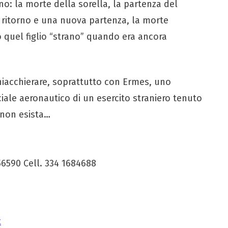
ano: la morte della sorella, la partenza del
 ritorno e una nuova partenza, la morte
o quel figlio “strano” quando era ancora
hiacchierare, soprattutto con Ermes, uno
ciale aeronautico di un esercito straniero tenuto
 non esista…
 56590 Cell. 334 1684688
t