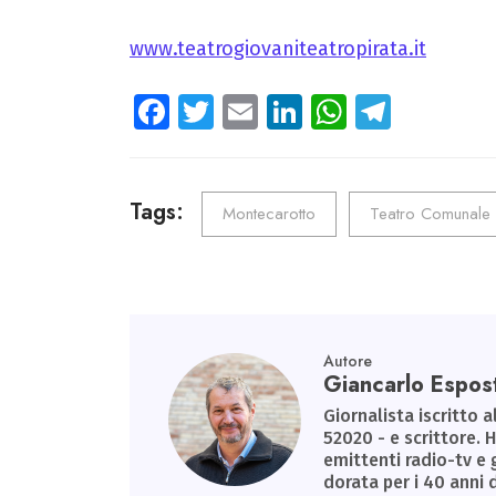
www.teatrogiovaniteatropirata.it
Fa
T
E
Li
W
Te
ce
wi
m
nk
ha
le
b
tt
ail
e
ts
gr
o
er
dI
A
a
Tags:
Montecarotto
Teatro Comunale 
ok
n
p
m
p
Autore
Giancarlo Espos
Giornalista iscritto a
52020 - e scrittore. 
emittenti radio-tv e 
dorata per i 40 anni 