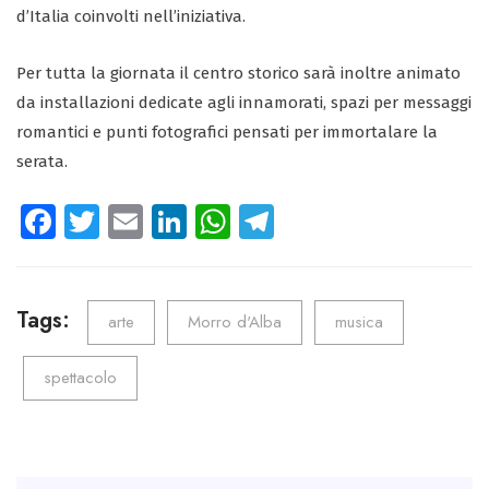
d’Italia coinvolti nell’iniziativa.
Per tutta la giornata il centro storico sarà inoltre animato
da installazioni dedicate agli innamorati, spazi per messaggi
romantici e punti fotografici pensati per immortalare la
serata.
Fa
T
E
Li
W
Te
ce
wi
m
nk
ha
le
b
tt
ail
e
ts
gr
o
er
dI
A
a
Tags:
arte
Morro d'Alba
musica
ok
n
p
m
spettacolo
p