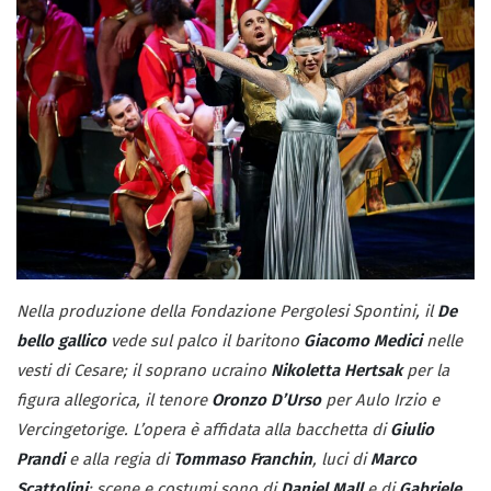
Nella produzione della Fondazione Pergolesi Spontini, il
De
bello gallico
vede sul palco il baritono
Giacomo Medici
nelle
vesti di Cesare; il soprano ucraino
Nikoletta Hertsak
per la
figura allegorica, il tenore
Oronzo D’Urso
per Aulo Irzio e
Vercingetorige. L’opera è affidata alla bacchetta di
Giulio
Prandi
e alla regia di
Tommaso Franchin
, luci di
Marco
Scattolini
; scene e costumi sono di
Daniel Mall
e di
Gabriele