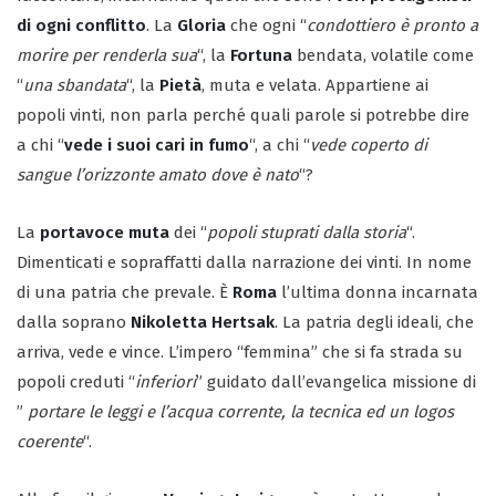
di ogni conflitto
. La
Gloria
che ogni “
condottiero è pronto a
morire per renderla sua
“, la
Fortuna
bendata, volatile come
“
una sbandata
“, la
Pietà
, muta e velata. Appartiene ai
popoli vinti, non parla perché quali parole si potrebbe dire
a chi “
vede i suoi cari in fumo
“, a chi “
vede coperto di
sangue l’orizzonte amato dove è nato
“?
La
portavoce muta
dei “
popoli stuprati dalla storia
“.
Dimenticati e sopraffatti dalla narrazione dei vinti. In nome
di una patria che prevale. È
Roma
l’ultima donna incarnata
dalla soprano
Nikoletta Hertsak
. La patria degli ideali, che
arriva, vede e vince. L’impero “femmina” che si fa strada su
popoli creduti “
inferiori
” guidato dall’evangelica missione di
”
portare le leggi e l’acqua corrente, la tecnica ed un logos
coerente
“.