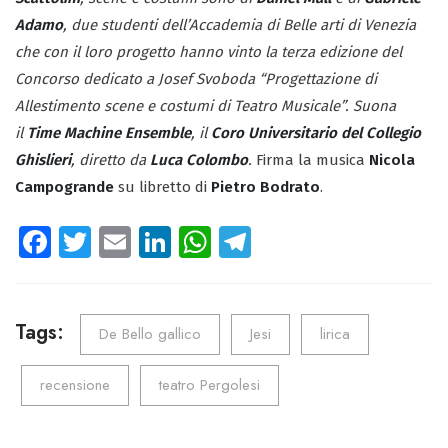
Adamo
, due studenti dell’Accademia di Belle arti di Venezia
che con il loro progetto hanno vinto la terza edizione del
Concorso dedicato a Josef Svoboda “Progettazione di
Allestimento scene e costumi di Teatro Musicale”. Suona
il
Time Machine Ensemble
, il
Coro Universitario del Collegio
Ghislieri
, diretto da
Luca Colombo
.
Firma la musica
Nicola
Campogrande
su libretto di
Pietro Bodrato
.
Fa
T
E
Li
W
Te
ce
wi
m
nk
ha
le
b
tt
ail
e
ts
gr
o
er
dI
A
a
Tags:
De Bello gallico
Jesi
lirica
ok
n
p
m
recensione
teatro Pergolesi
p