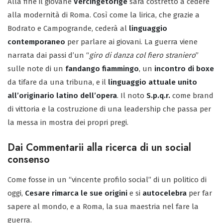
Alla fine il giovane
Vercingetorige
sarà costretto a cedere
alla modernità di Roma. Così come la lirica, che grazie a
Bodrato e Campogrande, cederà al
linguaggio
contemporaneo
per parlare ai giovani. La guerra viene
narrata dai passi d’un “
giro di danza col fiero straniero
”
sulle note di un
fandango fiammingo
, un
incontro di boxe
da tifare da una tribuna, e il
linguaggio attuale unito
all’originario latino dell’opera
. Il noto
S.p.q.r.
come brand
di vittoria e la costruzione di una leadership che passa per
la messa in mostra dei propri pregi.
Dai Commentarii alla ricerca di un social
consenso
Come fosse in un “vincente profilo social” di un politico di
oggi,
Cesare rimarca le sue origini
e si
autocelebra
per far
sapere al mondo, e a Roma, la sua maestria nel fare la
guerra.