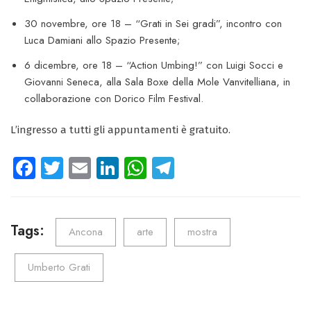
30 novembre, ore 18 – “Grati in Sei gradi”, incontro con
Luca Damiani allo Spazio Presente;
6 dicembre, ore 18 – “Action Umbing!” con Luigi Socci e
Giovanni Seneca, alla Sala Boxe della Mole Vanvitelliana, in
collaborazione con Dorico Film Festival.
L’ingresso a tutti gli appuntamenti è gratuito.
Fa
T
E
Li
W
Te
ce
wi
m
nk
ha
le
b
tt
ail
e
ts
gr
o
er
dI
A
a
Tags:
Ancona
arte
mostra
ok
n
p
m
Umberto Grati
p