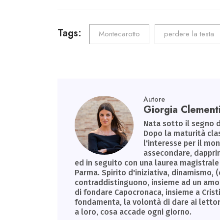
ce
wi
m
nk
ha
le
b
tt
ail
e
ts
gr
o
er
dI
A
a
Tags:
Montecarotto
perdere la testa
ok
n
p
m
p
Autore
Giorgia Clement
Nata sotto il segno d
Dopo la maturità clas
l'interesse per il m
assecondare, dapprim
ed in seguito con una laurea magistrale 
Parma. Spirito d'iniziativa, dinamismo, (
contraddistinguono, insieme ad un amore 
di fondare Capocronaca, insieme a Cristin
fondamenta, la volontà di dare ai letto
a loro, cosa accade ogni giorno.