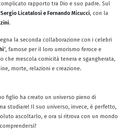
l complicato rapporto tra Dio e suo padre. Sul
, Sergio Licatalosi e Fernando Micucci
, con la
zini
.
segna la seconda collaborazione con i celebri
hi
“, famose per il loro umorismo feroce e
olo che mescola comicità tenera e sgangherata,
ne, morte, relazioni e creazione.
uo figlio ha creato un universo pieno di
ma studiare! Il suo universo, invece, è perfetto,
voluto ascoltarlo, e ora si ritrova con un mondo
a comprendersi?