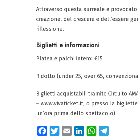
Attraverso questa surreale e provocator
creazione, del crescere e dell’essere ge
riflessione.
Biglietti e informazioni
Platea e palchi intero: €15
Ridotto (under 25, over 65, convenzionat
Biglietti acquistabili tramite Circuito 
– www.vivaticket.it, o presso la bigliet
un’ora prima dello spettacolo)
Fa
T
E
Li
W
Te