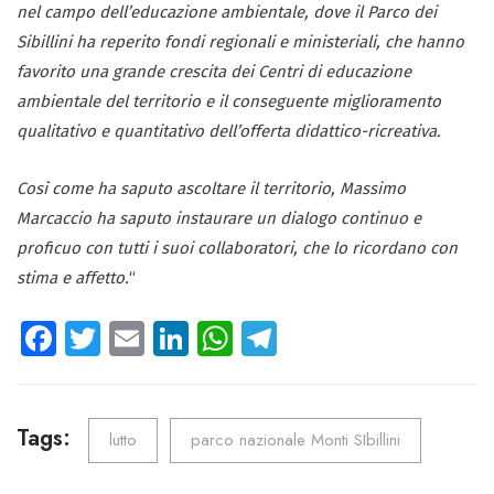
nel campo dell’educazione ambientale, dove il Parco dei
Sibillini ha reperito fondi regionali e ministeriali, che hanno
favorito una grande crescita dei Centri di educazione
ambientale del territorio e il conseguente miglioramento
qualitativo e quantitativo dell’offerta didattico-ricreativa.
Così come ha saputo ascoltare il territorio, Massimo
Marcaccio ha saputo instaurare un dialogo continuo e
proficuo con tutti i suoi collaboratori, che lo ricordano con
stima e affetto.
“
Fa
T
E
Li
W
Te
ce
wi
m
nk
ha
le
b
tt
ail
e
ts
gr
o
er
dI
A
a
Tags:
lutto
parco nazionale Monti SIbillini
ok
n
p
m