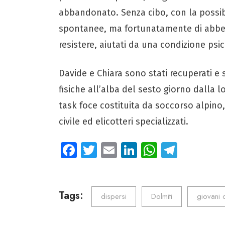
abbandonato. Senza cibo, con la possib
spontanee, ma fortunatamente di abbever
resistere, aiutati da una condizione psic
Davide e Chiara sono stati recuperati e
fisiche all’alba del sesto giorno dalla 
task foce costituita da soccorso alpino, 
civile ed elicotteri specializzati.
Fa
T
E
Li
W
Te
ce
wi
m
nk
ha
le
b
tt
ail
e
ts
gr
o
er
dI
A
a
Tags:
dispersi
Dolmiti
giovani 
ok
n
p
m