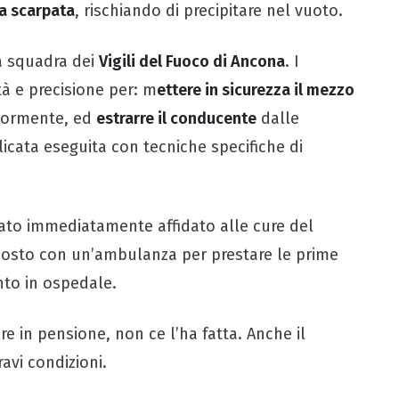
na scarpata
, rischiando di precipitare nel vuoto.
a squadra dei
Vigili del Fuoco di Ancona
. I
à e precisione per: m
ettere in sicurezza il mezzo
riormente, ed
estrarre il conducente
dalle
icata eseguita con tecniche specifiche di
tato immediatamente affidato alle cure del
 posto con un’ambulanza per prestare le prime
nto in ospedale.
e in pensione, non ce l’ha fatta. Anche il
ravi condizioni.