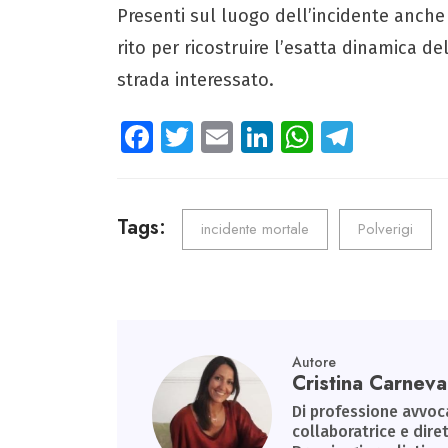
Presenti sul luogo dell’incidente anche
rito per ricostruire l’esatta dinamica del 
strada interessato.
Fa
T
E
Li
W
Te
ce
wi
m
nk
ha
le
b
tt
ail
e
ts
gr
o
er
dI
A
a
Tags:
incidente mortale
Polverigi
ok
n
p
m
p
Autore
Cristina Carneval
Di professione avvoca
collaboratrice e diret