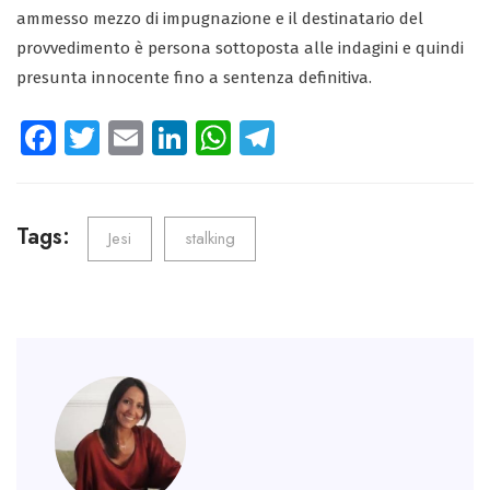
ammesso mezzo di impugnazione e il destinatario del
provvedimento è persona sottoposta alle indagini e quindi
presunta innocente fino a sentenza definitiva.
Fa
T
E
Li
W
Te
ce
wi
m
nk
ha
le
b
tt
ail
e
ts
gr
o
er
dI
A
a
Tags:
Jesi
stalking
ok
n
p
m
p