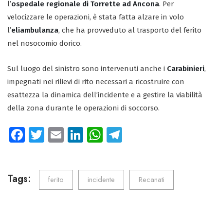
l’
ospedale regionale di Torrette ad Ancona
. Per
velocizzare le operazioni, è stata fatta alzare in volo
l’
eliambulanza
, che ha provveduto al trasporto del ferito
nel nosocomio dorico.
Sul luogo del sinistro sono intervenuti anche i
Carabinieri
,
impegnati nei rilievi di rito necessari a ricostruire con
esattezza la dinamica dell’incidente e a gestire la viabilità
della zona durante le operazioni di soccorso.
Fa
T
E
Li
W
Te
ce
wi
m
nk
ha
le
b
tt
ail
e
ts
gr
o
er
dI
A
a
Tags:
ferito
incidente
Recanati
ok
n
p
m
p