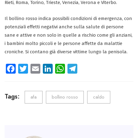
Rieti, Roma, Torino, Trieste, Venezia, Verona e Viterbo.
Il bollino rosso indica possibili condizioni di emergenza, con
potenziali effetti negativi anche sulla salute di persone
sane e attive e non solo in quelle a rischio come gli anziani,
i bambini molto piccoli e le persone affette da malattie
croniche. Si contano già diverse vittime lungo la penisola.
Fa
T
E
Li
W
Te
ce
wi
m
nk
ha
le
b
tt
ail
e
ts
gr
o
er
dI
A
a
Tags:
afa
bollino rosso
caldo
ok
n
p
m
p