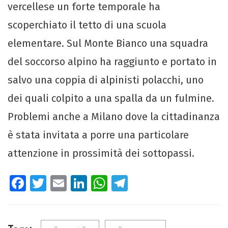
vercellese un forte temporale ha
scoperchiato il tetto di una scuola
elementare. Sul Monte Bianco una squadra
del soccorso alpino ha raggiunto e portato in
salvo una coppia di alpinisti polacchi, uno
dei quali colpito a una spalla da un fulmine.
Problemi anche a Milano dove la cittadinanza
è stata invitata a porre una particolare
attenzione in prossimità dei sottopassi.
Fa
T
E
Li
W
Te
ce
wi
m
nk
ha
le
b
tt
ail
e
ts
gr