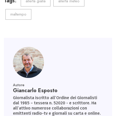
o
er
dI
A
a
Tags:
allerta gialla
allerta meteo
ok
n
p
m
maltempo
p
Autore
Giancarlo Esposto
Giornalista iscritto all’Ordine dei Giornalisti
dal 1985 – tessera n. 52020 - e scrittore. Ha
all’attivo numerose collaborazioni con
emittenti radio-tv e giornali su carta e online.