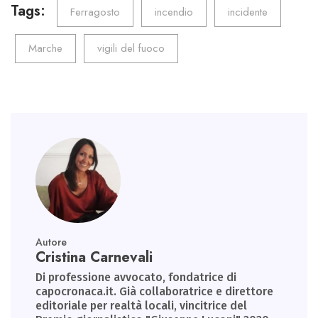
o
er
dI
A
a
Tags:
Ferragosto
incendio
incidente
ok
n
p
m
Marche
vigili del fuoco
p
Autore
Cristina Carnevali
Di professione avvocato, fondatrice di
capocronaca.it. Già collaboratrice e direttore
editoriale per realtà locali, vincitrice del