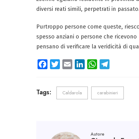
diversi reati simili, perpetrati in passato
Purtroppo persone come queste, riescon
spesso anziani o persone che ricevono 
pensano di verificare la veridicità di qu
Fa
T
E
Li
W
Te
ce
wi
m
nk
ha
le
b
tt
ail
e
ts
gr
o
er
dI
A
a
Tags:
Caldarola
carabinieri
ok
n
p
m
p
Autore