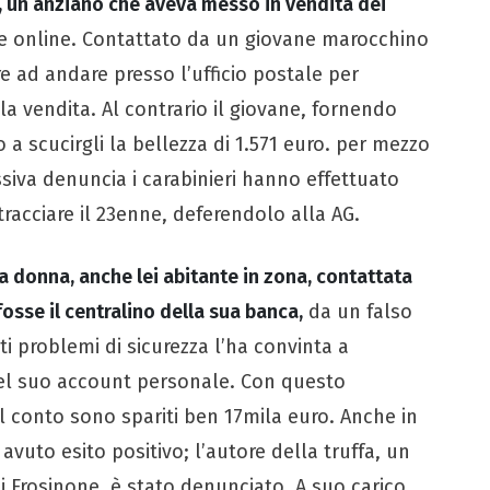
ri, un anziano che aveva messo in vendita dei
te online. Contattato da un giovane marocchino
re ad andare presso l’ufficio postale per
la vendita. Al contrario il giovane, fornendo
o a scucirgli la bellezza di 1.571 euro. per mezzo
essiva denuncia i carabinieri hanno effettuato
ntracciare il 23enne, deferendolo alla AG.
 donna, anche lei abitante in zona, contattata
sse il centralino della sua banca,
da un falso
i problemi di sicurezza l’ha convinta a
nel suo account personale. Con questo
l conto sono spariti ben 17mila euro. Anche in
avuto esito positivo; l’autore della truffa, un
i Frosinone, è stato denunciato. A suo carico