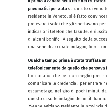
Il primo a cadere nella rete dei truffato
pneumatici per auto
su un sito di vendi
residente in Veneto, si è fatto convince
prelevare i soldi che gli spettavano per 
indicazioni telefoniche fasulle, è riuscit
di alcuni bonifici. A seguito della succ
una serie di accurate indagini, fino a ri
Qualche tempo prima è stata truffata una
telefonicamente da quello che pensava fo
funzionario, che per non meglio precisat
comunicare le credenziali per entrare 
escamotage, nel giro di pochi minuti da
questo caso le indagini dei militi hanno 
25enne egiziano residente in provincia d