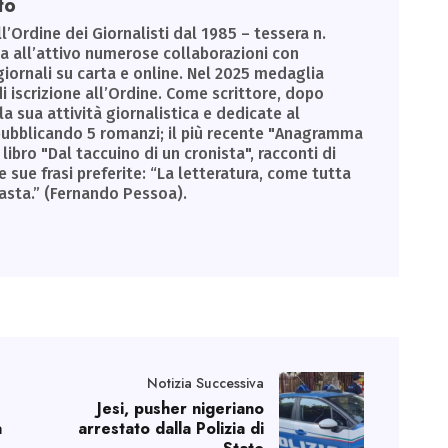
to
ll’Ordine dei Giornalisti dal 1985 – tessera n.
Ha all’attivo numerose collaborazioni con
giornali su carta e online. Nel 2025 medaglia
di iscrizione all’Ordine. Come scrittore, dopo
la sua attività giornalistica e dedicate al
, pubblicando 5 romanzi; il più recente "Anagramma
libro "Dal taccuino di un cronista", racconti di
e sue frasi preferite: “La letteratura, come tutta
basta.” (Fernando Pessoa).
Notizia Successiva
Jesi, pusher nigeriano
a
arrestato dalla Polizia di