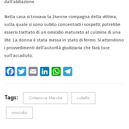
dall’abitazione.
Nella casa si trovava la 34enne compagna della vittima,
sulla quale si sono subito concentrati i sospetti; potrebbe
essersi trattato di un omicidio maturato al culmine di una
lite. La donna è stata messa in stato di fermo. Si attendono
i provvedimenti dell’autorità giudiziaria che farà luce
sull’accaduto.
Fa
T
E
Li
W
Te
ce
wi
m
nk
ha
le
b
tt
ail
e
ts
gr
o
er
dI
A
a
Tags:
Civitanova Marche
coltello
ok
n
p
m
omicidio
p