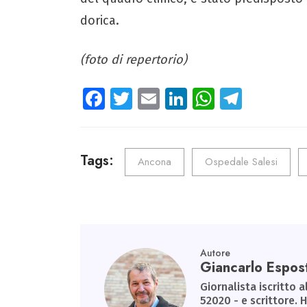
dorica.
(foto di repertorio)
Fa
T
E
Li
W
Te
ce
wi
m
nk
ha
le
b
tt
ail
e
ts
gr
o
er
dI
A
a
Tags:
Ancona
Ospedale Salesi
ok
n
p
m
p
Autore
Giancarlo Espos
Giornalista iscritto a
52020 - e scrittore. 