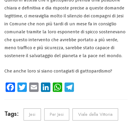
Quindi in attesa che il gattopardo prenda una posizione
chiara e definitiva e dia risposte precise a queste domande
legittime, ci meraviglia molto il silenzio dei compagni di Jesi
in Comune che non più tardi di un mese fa in consiglio
comunale tramite la loro esponente di spicco sostenevano
che questo intervento che avrebbe portato a più verde,
meno traffico e più sicurezza, sarebbe stato capace di
sostenere il salvataggio del pianeta e la pace nel mondo.
Che anche loro si siano contagiati di gattopardismo?
Fa
T
E
Li
W
Te
ce
wi
m
nk
ha
le
b
tt
ail
e
ts
gr
o
er
dI
A
a
Tags:
Jesi
Per Jesi
Viale della Vittoria
ok
n
p
m