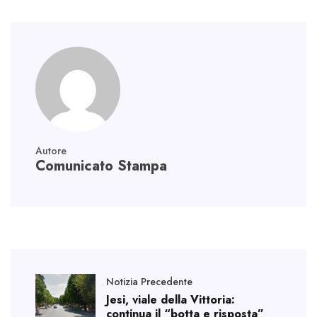
p
Autore
Comunicato Stampa
Notizia Precedente
Jesi, viale della Vittoria:
continua il “botta e risposta”