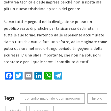
dell’area tecnica e delle imprese perché non si ripeta mai
più un nuovo tristissimo episodio del genere.
Siamo tutti impegnati nella divulgazione presso un
pubblico vasto di pratiche per la sicurezza declinata in
tutte le sue forme. Partendo dalle esperienze accumulate
siamo tutti chiamati a fare uno sforzo, ad immaginare come
potrà operare nel medio-lungo periodo l’ingegneria della
sicurezza. E’ una sfida importante, che non ha soluzioni
scontate e per il quale serve il contributo di tutti”.
Fa
T
E
Li
W
Te
ce
wi
m
nk
ha
le
b
tt
ail
e
ts
gr
o
er
dI
A
a
Tags:
consiglio nazionale degli ingegneri
lavoro
ok
n
p
m