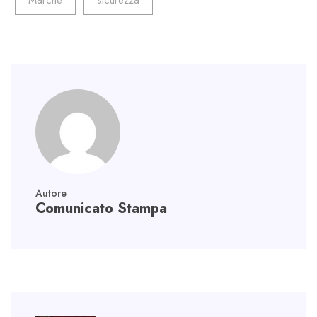
Marche
sicurezza
p
Autore
Comunicato Stampa