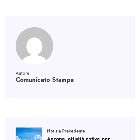
p
Autore
Comunicato Stampa
Notizia Precedente
Ancona, attività estive per